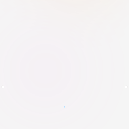
Dubbel Laag Back-ups
Geautomatiseerde back-ups 24/7 
volgens een strak retentiebeleid, 
inclusief fysieke opslag op afstand om 
bescherming te bieden tegen lokale 
rampen