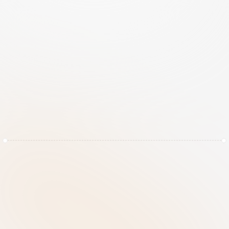
e
v
o
l
u
e
e
r
t
e
n
r
e
g
e
l
g
e
v
i
n
g
z
o
a
l
s
D
O
R
A
e
n
N
I
S
2
v
o
o
r
t
d
u
r
e
n
d
v
e
r
a
n
d
e
r
t
,
i
s
"
g
o
e
d
g
e
n
o
e
g
"
e
e
n
r
i
s
k
a
n
t
e
g
o
k
.
RiskRhino vervangt gefragmenteerde 
beveiligingssystemen door een geavanceerde 
weerbaarheidstechnologie. Wij maken van uw 
cybersecurity geen technisch obstakel, maar een 
transparant, beheersbaar bezit. Dit doen we door uw 
risicoanalyses direct te koppelen aan uw 
continuïteitsplannen. Wanneer de druk toeneemt, 
blijft uw organisatie sterk.
Voordelen