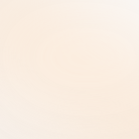
Postbus 315
5480 AH Schijndel Nederland
Juridische informatie & Beleid
Privacybeleid |
Privacybeleid |
Algemene Voorwaarden |
Auteursrecht en Intellectueel Eigendom