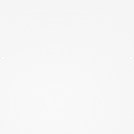
Van Cyberrisico naar Cybergereed
C
y
b
e
r
d
r
e
i
g
i
n
g
e
n
o
n
t
w
i
k
k
e
l
e
n
z
i
c
h
s
n
e
l
,
t
e
r
w
i
j
l
h
a
n
d
m
a
t
i
g
e
s
p
r
e
a
d
s
h
e
e
t
s
t
r
a
a
g
z
i
j
n
.
I
n
e
e
n
w
e
r
e
l
d
w
a
a
r
i
n
r
a
n
s
o
m
w
a
r
e