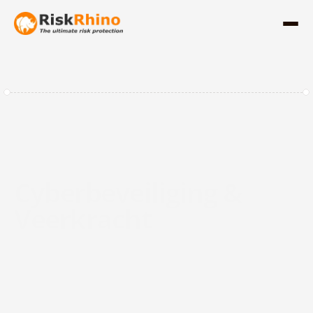
Cyberbeveiliging & 
Veerkracht
Het beschermen van uw organisatie zou 
geen strijd tegen complexiteit moeten zijn. 
RiskRhino vereenvoudigt Cyber Risk, ISO 
27001 en bedrijfscontinuïteit in één 
geïntegreerd platform, waardoor u de 