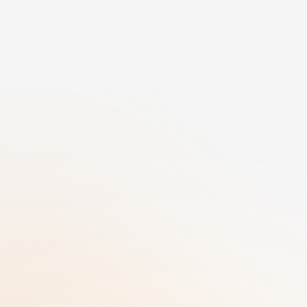
Meer dan 25 jaar ervaring in GRC gebundeld 
in één SaaS-oplossing | AI-gedreven 
Workflows | Enterprise-niveau Beveiliging
RiskRhino 