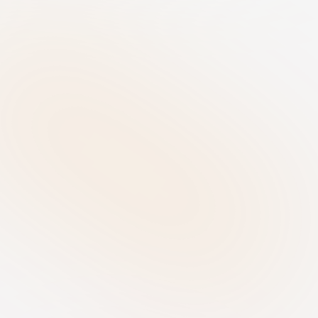
Hoogwaardige Hosting
Alle gegevens worden exclusief in 
Europa opgeslagen. AI-agenten 
werken veilig binnen onze eigen 
RiskRhino infrastructuur.
Herstel na Calamiteiten
Wij hanteren een Recovery Point 
Objective (RPO) van 24 uur en een 
Recovery Time Objective (RTO) van 48 
uur.
Databasestructuur
Elke klant krijgt een eigen database 
toegewezen met de mogelijkheid tot 
SSO-integratie